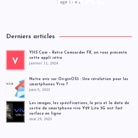
FINAL
Page 1 de 1
Derniers articles
VHS Cam – Retro Camcorder FX, on vous présente
cette appli rétro
V
janvier 11, 2024
Notre avis sur OriginOS3 : Une révolution pour les
smartphones Vivo ?
juin 5, 2023
Les images, les spécifications, le prix et la date de
sortie du smartphone vivo V29 Lite 5G ont fait
surface en ligne
mai 29, 2023