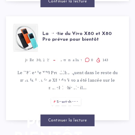
Continuer la lecture
LA
La sortie du Vivo X80 et X80
Pro prévue pour bientôt
SORTIE
DU VIVO
juillet 30, 2022
1
min. à lire
0
143
Le X80 et le X80 Pro débarquent dans le reste du
X80 ET
monde La série X80 de Vivo a été lancée sur le
marché chinois il…
X80 PRO
Smartphone
PRÉVUE
POUR
Continuer la lecture