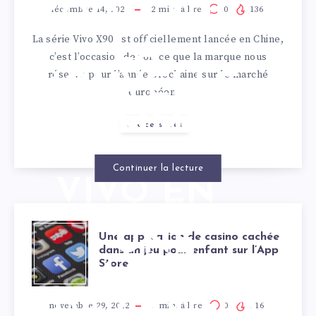
ZOOM SUR
POWER
décembre 14, 2022
2
min. à lire
0
136
La série Vivo X90 est officiellement lancée en Chine,
LA
CONSORTIUM
c’est l’occasion de voir ce que la marque nous
réserve pour l’année prochaine sur le marché
NOUVELLE
européen….
GAMME
Accessoires
PHARE DE
Continuer la lecture
VIVO EN
CHINE
UNE
Une application de casino cachée
dans un jeu pour enfant sur l’App
Store
APPLICATION
DE CASINO
novembre 29, 2022
2
min. à lire
0
316