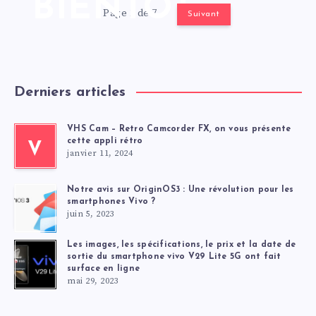
BIENTÔT
Page 1 de 7
Suivant
Derniers articles
VHS Cam – Retro Camcorder FX, on vous présente
cette appli rétro
V
janvier 11, 2024
Notre avis sur OriginOS3 : Une révolution pour les
smartphones Vivo ?
juin 5, 2023
Les images, les spécifications, le prix et la date de
sortie du smartphone vivo V29 Lite 5G ont fait
surface en ligne
mai 29, 2023