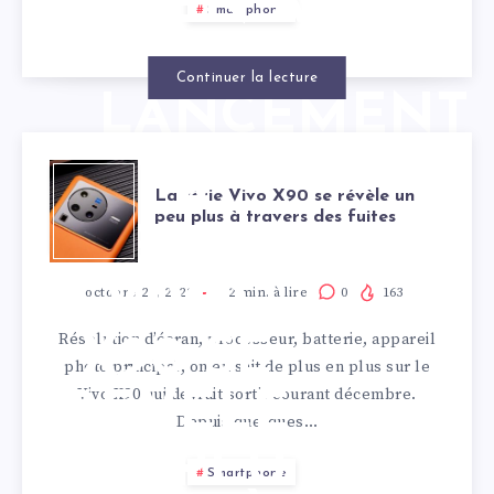
BIEN AVANT
Smartphone
SON
Continuer la lecture
LANCEMENT
LA
La série Vivo X90 se révèle un
peu plus à travers des fuites
SÉRIE
VIVO
octobre 27, 2022
2
min. à lire
0
163
Résolution d’écran, processeur, batterie, appareil
X90 SE
photo principal, on en sait de plus en plus sur le
Vivo X90 qui devrait sortir courant décembre.
RÉVÈLE
Depuis quelques…
UN PEU
Smartphone