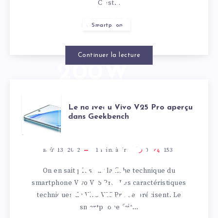
DE VIVO
C’est…
AVEC UN
Smartphone
CHARGEUR
Continuer la lecture
200W
LE
Le nouveau Vivo V25 Pro aperçu
dans Geekbench
NOUVEAU
VIVO V25
août 13, 2022
1
min. à lire
0
153
On en sait plus sur la fiche technique du
PRO
smartphone Vivo V25 Pro. Les caractéristiques
techniques du Vivo V25 Pro se précisent. Le
APERÇU
smartphone fait…