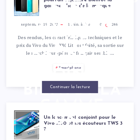
pourrait rejoindre bientôt la
gamme phare de la marque
SMARTPHONE
PLIABLES
VIVO X80
septembre 19, 2022
1
min. à lire
0
246
Des rendus, les caractéristiques techniques et le
LITE
prix du Vivo du Vivo X80 Lite ont fuité, sa sortie sur
le marché européen et français semble…
POURRAIT
Smartphone
REJOINDRE
BIENTÔT LA
Continuer la lecture
GAMME
UN
PHARE DE LA
Un lancement conjoint pour le
Vivo X90 et les écouteurs TWS 3
?
LANCEMENT
MARQUE