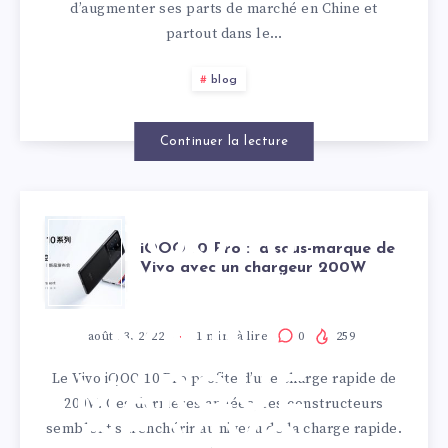
d’augmenter ses parts de marché en Chine et
partout dans le…
blog
Continuer la lecture
IQOO 10
iQOO 10 Pro : la sous-marque de
Vivo avec un chargeur 200W
PRO : LA
SOUS-
août 23, 2022
1
min. à lire
0
259
Le Vivo iQOO 10 Pro profite d’une charge rapide de
MARQUE
200W. Ces dernières années, les constructeurs
semblent surenchérir au niveau de la charge rapide.