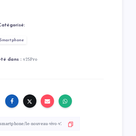
Catégorisé:
Smartphone
v25Pro
eté dans :