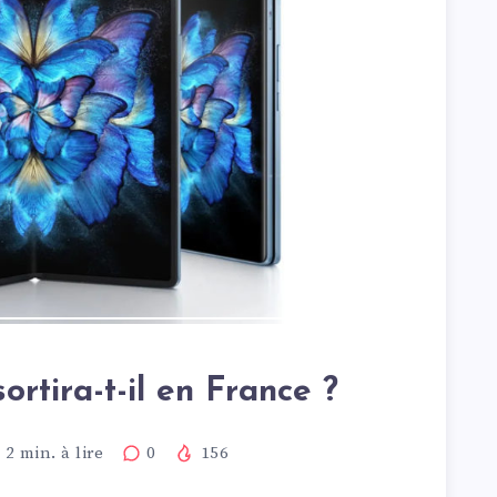
ortira-t-il en France ?
2
min. à lire
0
156