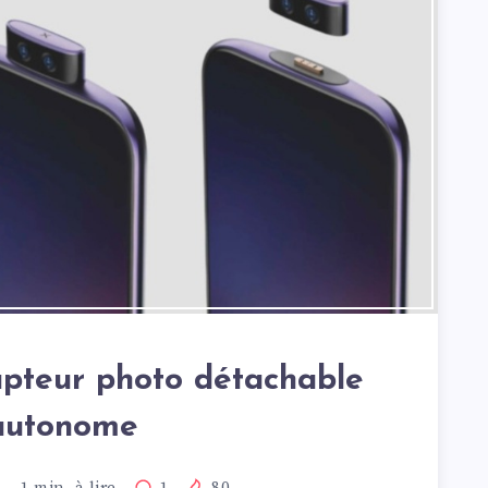
apteur photo détachable
autonome
1
min. à lire
1
80